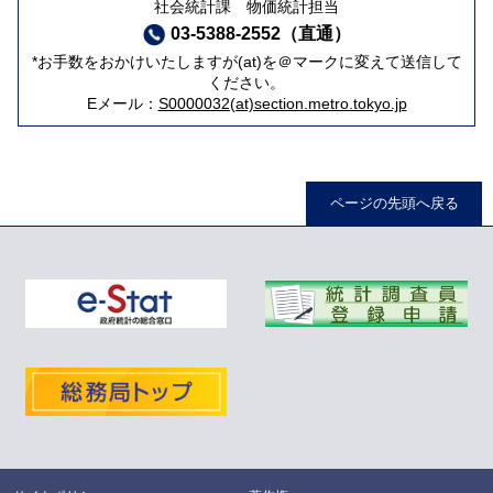
社会統計課 物価統計担当
03-5388-2552（直通）
*お手数をおかけいたしますが(at)を＠マークに変えて送信して
ください。
Eメール：
S0000032(at)section.metro.tokyo.jp
ページの先頭へ戻る