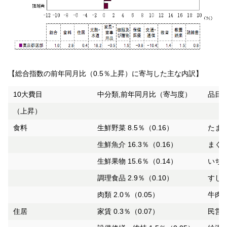
【総合指数の前年同月比（0.5％上昇）に寄与した主な内訳】
10大費目
中分類,前年同月比（寄与度）
品目,
（上昇）
食料
生鮮野菜 8.5％（0.16）
たまね
生鮮魚介 16.3％（0.16）
まぐろ
生鮮果物 15.6％（0.14）
いちご
調理食品 2.9％（0.10）
すし（
肉類 2.0％（0.05）
牛肉（
住居
家賃 0.3％（0.07）
民営家