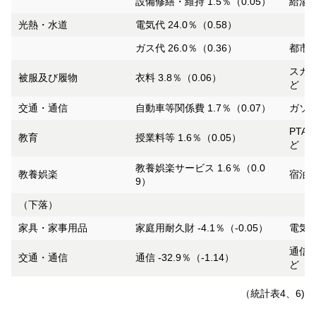
設備修繕・維持 1.5％（0.05）
給湯器
光熱・水道
電気代 24.0％（0.58）
ガス代 26.0％（0.36）
都市ガ
スカー
被服及び履物
衣料 3.8％（0.06）
ど
交通・通信
自動車等関係費 1.7％（0.07）
ガソリ
PTA
教育
授業料等 1.6％（0.05）
ど
教養娯楽サービス 1.6％（0.0
教養娯楽
宿泊料
9）
（下落）
家具・家事用品
家庭用耐久財 -4.1％（-0.05）
電気冷
通信料
交通・通信
通信 -32.9％（-1.14）
ど
（統計表4、6)