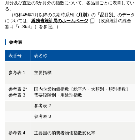
月分及び直近の6か月分の指数について、各品目ごとに表章してい
る。
（昭和45年1月以降の長期時系列
（月別）
の
「品目別」
のデータ
については、
総務省統計局のホームページ
（政府統計の総合
窓口「e-Stat」）を参照。）
参考表
表番号
表名称
参考表 1
主要指標
参考表 2*
国内企業物価指数〔総平均・大類別・類別指数〕
参考表 3
需要段階別・用途別指数
参考表 2
参考表 3
参考表 4
主要国の消費者物価指数変化率