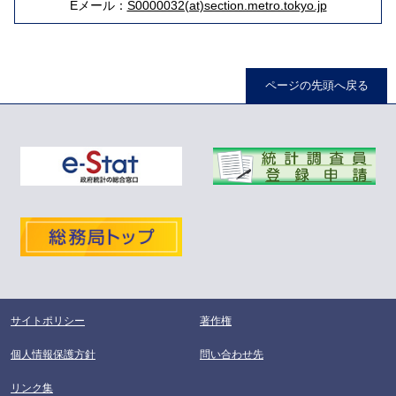
Eメール：
S0000032(at)section.metro.tokyo.jp
ページの先頭へ戻る
サイトポリシー
著作権
個人情報保護方針
問い合わせ先
リンク集