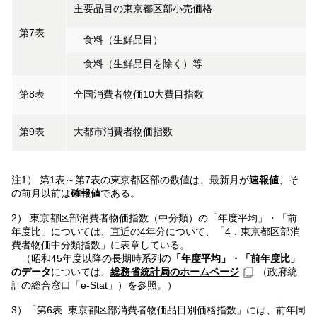
主要品目の東京都区部小売価格
第7表
食料（生鮮品目）
食料（生鮮品目を除く）等
第8表
全国消費者物価10大費目指数
第9表
大都市消費者物価指数
注1） 第1表～第7表の東京都区部の数値は、最新月が
速報値
、そ
の前月以前は
確報値
である。
2） 東京都区部消費者物価指数（中分類）の「年度平均」・「前
年度比」については、直近の4年分について、「4．東京都区部消
費者物価中分類指数」に表章している。
（昭和45年度以降の長期時系列の
「年度平均」・「前年度比」
のデータ
については、
総務省統計局のホームページ
（政府統
計の総合窓口「e-Stat」）を参照。）
3）「第6表 東京都区部消費者物価品目別価格指数」には、前年同