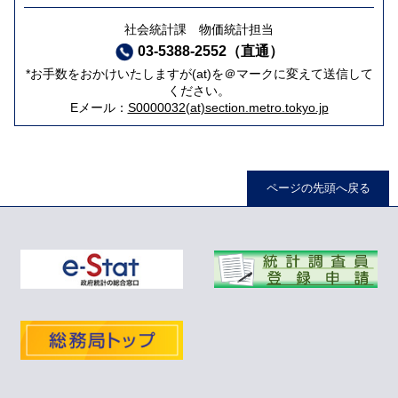
社会統計課 物価統計担当
03-5388-2552（直通）
*お手数をおかけいたしますが(at)を＠マークに変えて送信して
ください。
Eメール：
S0000032(at)section.metro.tokyo.jp
ページの先頭へ戻る