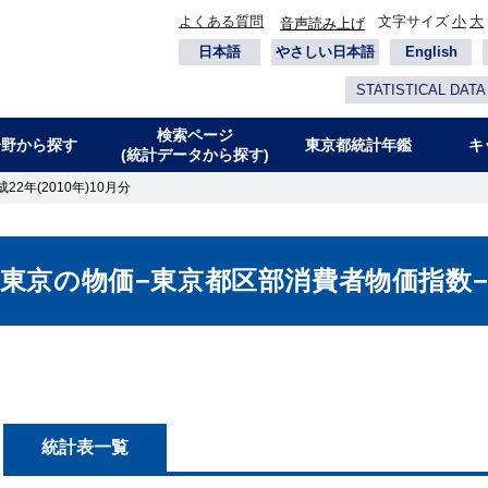
よくある質問
文字サイズ
小
大
音声読み上げ
日本語
やさしい日本語
English
STATISTICAL DATA
検索ページ
分野から探す
東京都統計年鑑
キ
(統計データから探す)
2年(2010年)10月分
東京の物価−東京都区部消費者物価指数
統計表一覧