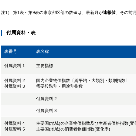
注1） 第1表～第9表の東京都区部の数値は、最新月が
速報値
、その前
付属資料・表
表番号
表名称
付属資料 1
主要指標
付属資料 2
国内企業物価指数〔総平均・大類別・類別指数〕
付属資料 3
需要段階別・用途別指数
付属資料 2
付属資料 3
付属資料 4
主要国(地域)の企業物価指数及び生産者価格指数(変
付属資料 5
主要国(地域)の消費者物価指数(変化率)