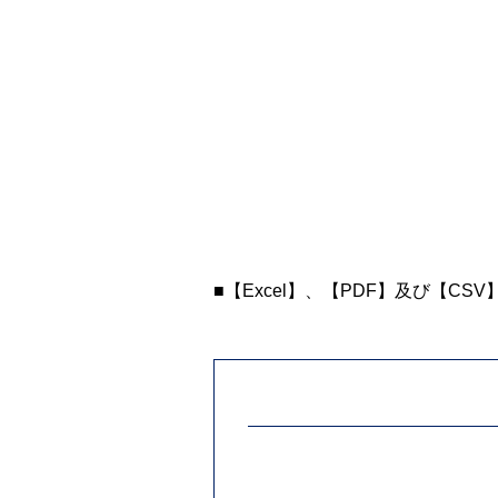
■【Excel】、【PDF】及び【CS