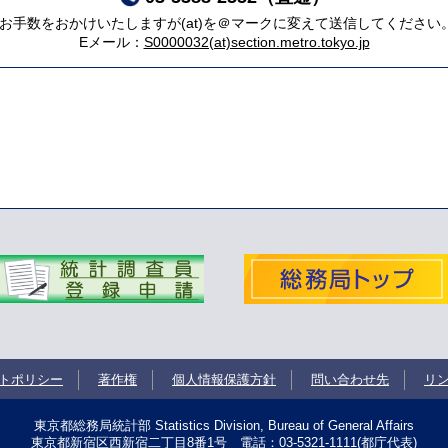
*お手数をおかけいたしますが(at)を＠マークに変えて送信してください
Eメール：
S0000032(at)section.metro.tokyo.jp
トポリシー
著作権
個人情報保護方針
問い合わせ先
リ
東京都総務局統計部 Statistics Division, Bureau of General Affairs
東京都新宿区西新宿二丁目8番1号
電話：03-5321-1111(都庁代表)