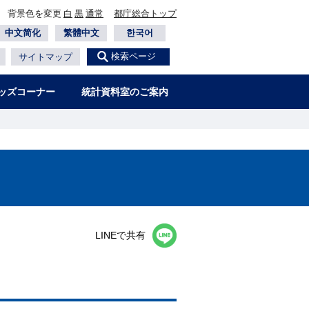
背景色を変更
白
黒
通常
都庁総合トップ
中文简化
繁體中文
한국어
検索ページ
サイトマップ
ッズコーナー
統計資料室のご案内
−
LINEで共有