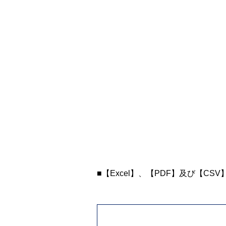
■【Excel】、【PDF】及び【CS