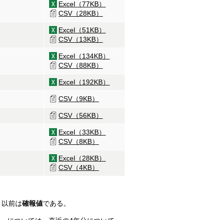
Excel（77KB）
CSV（28KB）
Excel（51KB）
CSV（13KB）
Excel（134KB）
CSV（88KB）
Excel（192KB）
CSV（9KB）
CSV（56KB）
Excel（33KB）
CSV（8KB）
Excel（28KB）
CSV（4KB）
月以前は
確報値
である。