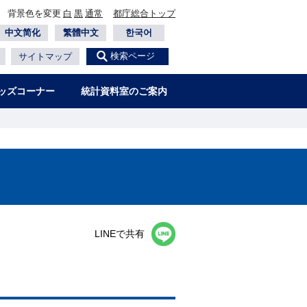
背景色を変更
白
黒
通常
都庁総合トップ
中文简化
繁體中文
한국어
検索ページ
サイトマップ
ッズコーナー
統計資料室のご案内
−
LINEで共有