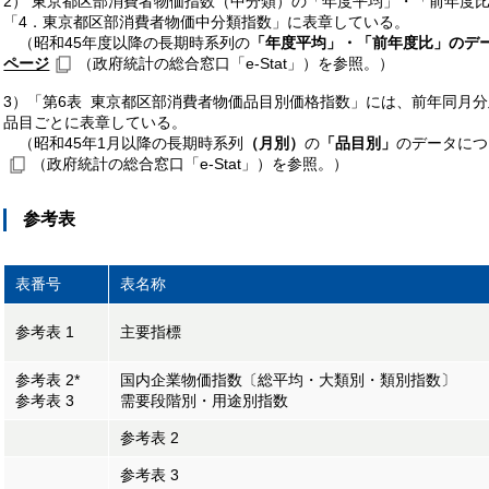
2） 東京都区部消費者物価指数（中分類）の「年度平均」・「前年度
「4．東京都区部消費者物価中分類指数」に表章している。
（昭和45年度以降の長期時系列の
「年度平均」・「前年度比」のデ
ページ
（政府統計の総合窓口「e-Stat」）を参照。）
3）「第6表 東京都区部消費者物価品目別価格指数」には、前年同月
品目ごとに表章している。
（昭和45年1月以降の長期時系列
（月別）
の
「品目別」
のデータにつ
（政府統計の総合窓口「e-Stat」）を参照。）
参考表
表番号
表名称
参考表 1
主要指標
参考表 2*
国内企業物価指数〔総平均・大類別・類別指数〕
参考表 3
需要段階別・用途別指数
参考表 2
参考表 3