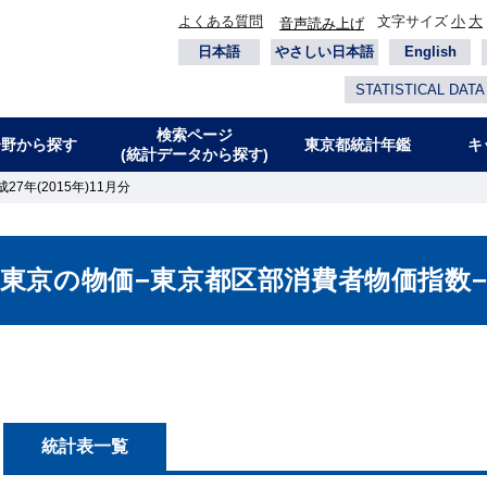
よくある質問
文字サイズ
小
大
音声読み上げ
日本語
やさしい日本語
English
STATISTICAL DATA
検索ページ
分野から探す
東京都統計年鑑
キ
(統計データから探す)
7年(2015年)11月分
東京の物価−東京都区部消費者物価指数
統計表一覧