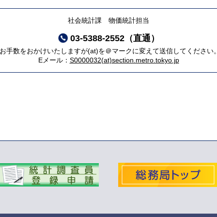
社会統計課 物価統計担当
03-5388-2552（直通）
*お手数をおかけいたしますが(at)を＠マークに変えて送信してください
Eメール：
S0000032(at)section.metro.tokyo.jp