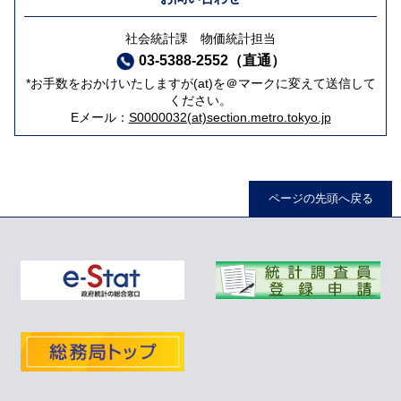
社会統計課 物価統計担当
03-5388-2552（直通）
*お手数をおかけいたしますが(at)を＠マークに変えて送信して
ください。
Eメール：
S0000032(at)section.metro.tokyo.jp
ページの先頭へ戻る