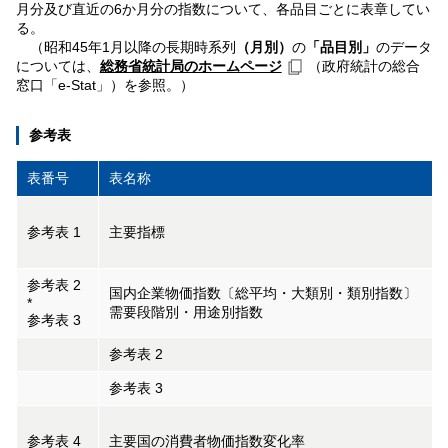
月分及び直近の6か月分の指数について、各品目ごとに表章してい
る。
（昭和45年1月以降の長期時系列
（月別）
の
「品目別」
のデータ
については、
総務省統計局のホームページ
（政府統計の総合
窓口「e-Stat」）を参照。）
参考表
表番号
表名称
参考表 1
主要指標
参考表 2
国内企業物価指数〔総平均・大類別・類別指数〕
*
需要段階別・用途別指数
参考表 3
参考表 2
参考表 3
参考表 4
主要国の消費者物価指数変化率