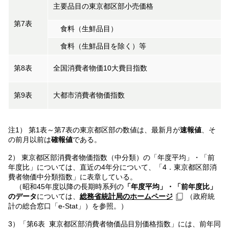
主要品目の東京都区部小売価格
第7表
食料（生鮮品目）
食料（生鮮品目を除く）等
第8表
全国消費者物価10大費目指数
第9表
大都市消費者物価指数
注1） 第1表～第7表の東京都区部の数値は、最新月が
速報値
、そ
の前月以前は
確報値
である。
2） 東京都区部消費者物価指数（中分類）の「年度平均」・「前
年度比」については、直近の4年分について、「4．東京都区部消
費者物価中分類指数」に表章している。
（昭和45年度以降の長期時系列の
「年度平均」・「前年度比」
のデータ
については、
総務省統計局のホームページ
（政府統
計の総合窓口「e-Stat」）を参照。）
3）「第6表 東京都区部消費者物価品目別価格指数」には、前年同