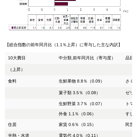
【総合指数の前年同月比（1.1％上昇）に寄与した主な内訳】
10大費目
中分類,前年同月比（寄与度）
品目,
（上昇）
食料
生鮮果物 8.8％（0.09）
さくら
菓子類 3.5％（0.08）
ゼリー
生鮮野菜 3.7％（0.07）
トマト
外食 1.1％（0.06）
すし（
住居
家賃 0.6％（0.15）
民営家
光熱・水道
電気代 4.0％（0.11）