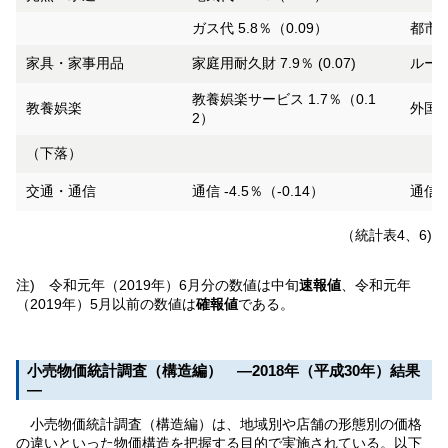
ガス代 5.8％（0.09）
都市ガ
家具・家事用品
家庭用耐久財 7.9％ (0.07)
ルーム
教養娯楽サービス 1.7％（0.1
教養娯楽
外国パ
2）
（下落）
交通・通信
通信 -4.5％（-0.14）
通信料
（統計表4、6)
注) 令和元年（2019年）6月分の数値は中旬
速報値
、令和元年
（2019年）5月以前の数値は
確報値
である。
小売物価統計調査（構造編） ―2018年（平成30年）結果
―
小売物価統計調査（構造編）は、地域別や店舗の形態別の価格
の違いといった物価構造を把握する目的で実施されている。以下