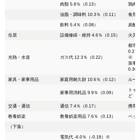
肉類 5.8％（0.13）
鶏肉 
油脂・調味料 10.3％（0.11）
食用油
飲料 5.4％（0.08）
炭酸飲
住居
設備修繕・維持 4.6％（0.15）
火災・
都市ガ
0.21
光熱・水道
ガス代 12.3％（0.22）
※「
策事業
0.30
家具・家事用品
家庭用耐久財 10.6％（0.12）
ルーム
トイレ
家事用消耗品 9.9％（0.09）
ど
交通・通信
通信 7.4％（0.17）
携帯電
教養娯楽
教養娯楽用品 7.6％（0.13）
ペット
（下落）
電気代 -6.0％（-0.18）※