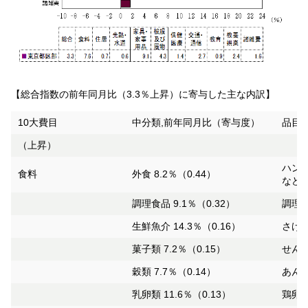
【総合指数の前年同月比（3.3％上昇）に寄与した主な内訳】
10大費目
中分類,前年同月比（寄与度）
品目,
（上昇）
ハンバ
食料
外食 8.2％（0.44）
など
調理食品 9.1％（0.32）
調理パ
生鮮魚介 14.3％（0.16）
さけ 
菓子類 7.2％（0.15）
せんべ
穀類 7.7％（0.14）
あんパ
乳卵類 11.6％（0.13）
鶏卵 