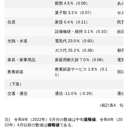
穀類 4.5％（0.08）
あんパ
菓子類 3.2％（0.07）
せんべ
住居
家賃 0.4％（0.11）
民営家
設備修繕・維持 3.1％（0.10）
給湯器
光熱・水道
電気代 23.0％（0.60）
ガス代 25.2％（0.38）
都市ガ
家具・家事用品
家庭用耐久財 7.0％（0.08）
電気冷
教養娯楽サービス 1.8％（0.1
教養娯楽
宿泊料
1）
（下落）
交通・通信
通信 -11.0％（-0.29）
通信料
（統計表4、6)
注) 令和4年（2022年）5月分の数値は中旬
速報値
、令和4年（20
22年）4月以前の数値は
確報値
である。