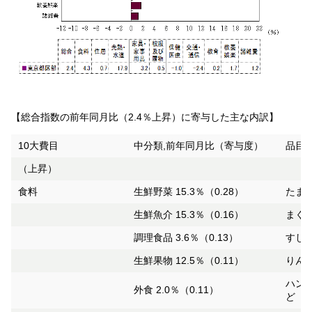
【総合指数の前年同月比（2.4％上昇）に寄与した主な内訳】
10大費目
中分類,前年同月比（寄与度）
品目,
（上昇）
食料
生鮮野菜 15.3％（0.28）
たまね
生鮮魚介 15.3％（0.16）
まぐろ
調理食品 3.6％（0.13）
すし（
生鮮果物 12.5％（0.11）
りんご
ハンバ
外食 2.0％（0.11）
ど