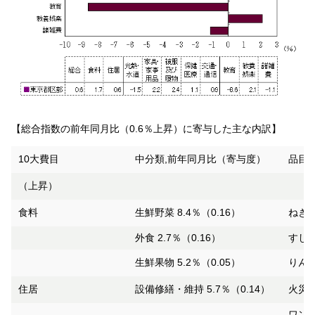
【総合指数の前年同月比（0.6％上昇）に寄与した主な内訳】
10大費目
中分類,前年同月比（寄与度）
品目,
（上昇）
食料
生鮮野菜 8.4％（0.16）
ねぎ 
外食 2.7％（0.16）
すし（
生鮮果物 5.2％（0.05）
りんご
住居
設備修繕・維持 5.7％（0.14）
火災・
ワンピ