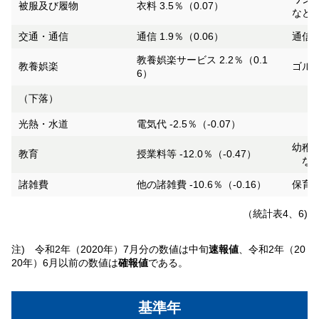
被服及び履物
衣料 3.5％（0.07）
など
交通・通信
通信 1.9％（0.06）
通信料
教養娯楽サービス 2.2％（0.1
教養娯楽
ゴルフ
6）
（下落）
光熱・水道
電気代 -2.5％（-0.07）
幼稚園
教育
授業料等 -12.0％（-0.47）
な
諸雑費
他の諸雑費 -10.6％（-0.16）
保育所
（統計表4、6)
注) 令和2年（2020年）7月分の数値は中旬
速報値
、令和2年（20
20年）6月以前の数値は
確報値
である。
基準年