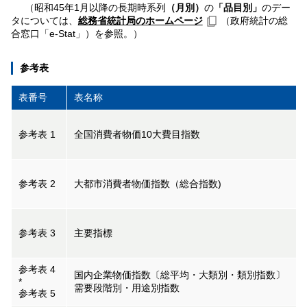
（昭和45年1月以降の長期時系列
（月別）
の
「品目別」
のデー
タについては、
総務省統計局のホームページ
（政府統計の総
合窓口「e-Stat」）を参照。）
参考表
表番号
表名称
参考表 1
全国消費者物価10大費目指数
参考表 2
大都市消費者物価指数（総合指数)
参考表 3
主要指標
参考表 4
国内企業物価指数〔総平均・大類別・類別指数〕
*
需要段階別・用途別指数
参考表 5