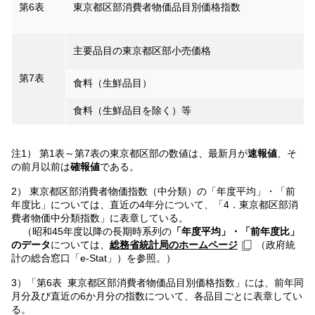
第6表
東京都区部消費者物価品目別価格指数
主要品目の東京都区部小売価格
第7表
食料（生鮮品目）
食料（生鮮品目を除く）等
注1） 第1表～第7表の東京都区部の数値は、最新月が
速報値
、そ
の前月以前は
確報値
である。
2） 東京都区部消費者物価指数（中分類）の「年度平均」・「前
年度比」については、直近の4年分について、「4．東京都区部消
費者物価中分類指数」に表章している。
（昭和45年度以降の長期時系列の
「年度平均」・「前年度比」
のデータ
については、
総務省統計局のホームページ
（政府統
計の総合窓口「e-Stat」）を参照。）
3）「第6表 東京都区部消費者物価品目別価格指数」には、前年同
月分及び直近の6か月分の指数について、各品目ごとに表章してい
る。