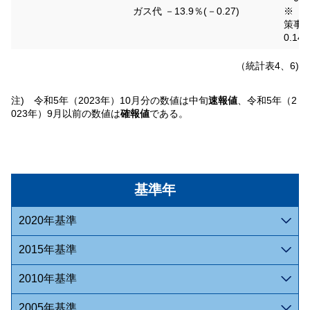
ガス代 －13.9％(－0.27)
※「
策事業
0.14
（統計表4、6)
注) 令和5年（2023年）10月分の数値は中旬
速報値
、令和5年（2
023年）9月以前の数値は
確報値
である。
基準年
2020年基準
2015年基準
2010年基準
2005年基準