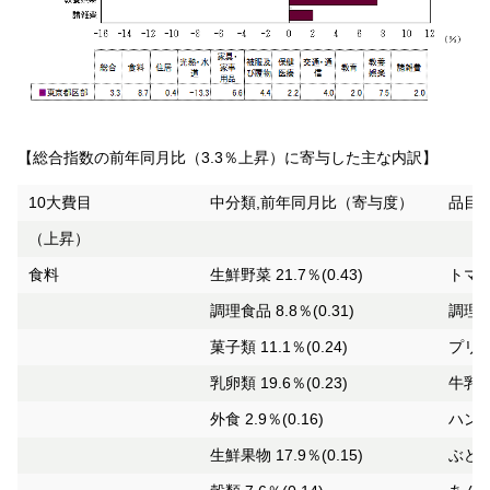
【総合指数の前年同月比（3.3％上昇）に寄与した主な内訳】
10大費目
中分類,前年同月比（寄与度）
品目,
（上昇）
食料
生鮮野菜 21.7％(0.43)
トマト
調理食品 8.8％(0.31)
調理パ
菓子類 11.1％(0.24)
プリン
乳卵類 19.6％(0.23)
牛乳 
外食 2.9％(0.16)
ハンバ
生鮮果物 17.9％(0.15)
ぶどう