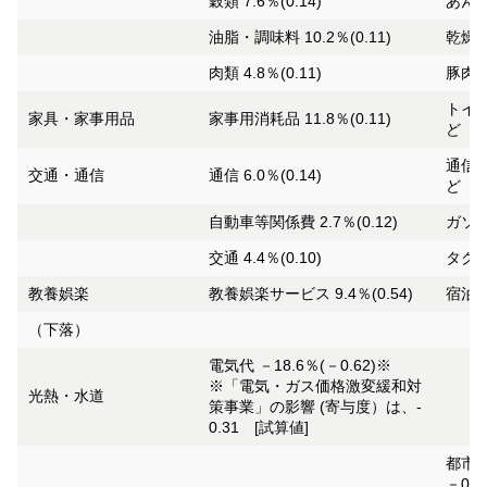
穀類 7.6％(0.14)
あんパ
油脂・調味料 10.2％(0.11)
乾燥ス
肉類 4.8％(0.11)
豚肉（
トイレ
家具・家事用品
家事用消耗品 11.8％(0.11)
ど
通信料
交通・通信
通信 6.0％(0.14)
ど
自動車等関係費 2.7％(0.12)
ガソリ
交通 4.4％(0.10)
タクシ
教養娯楽
教養娯楽サービス 9.4％(0.54)
宿泊料
（下落）
電気代 －18.6％(－0.62)※
※「電気・ガス価格激変緩和対
光熱・水道
策事業」の影響 (寄与度）は、-
0.31 [試算値]
都市ガ
－0.2