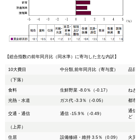
【総合指数の前年同月比（同水準）に寄与した主な内訳】
10大費目
中分類,前年同月比（寄与度）
品目,
（下落）
食料
生鮮野菜 -8.0％（-0.17）
ねぎ -
光熱・水道
ガス代 -3.3％（-0.05）
都市ガ
通信料
交通・通信
通信 -15.9％（-0.49）
ど
（上昇）
住居
設備修繕・維持 3.5％（0.09）
火災・