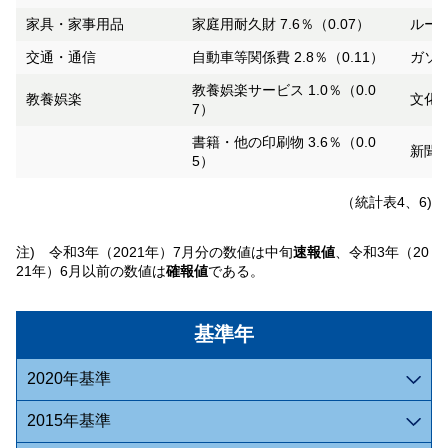
家具・家事用品
家庭用耐久財 7.6％（0.07）
ルーム
交通・通信
自動車等関係費 2.8％（0.11）
ガソリ
教養娯楽サービス 1.0％（0.0
教養娯楽
文化施
7）
書籍・他の印刷物 3.6％（0.0
新聞代
5）
（統計表4、6)
注) 令和3年（2021年）7月分の数値は中旬
速報値
、令和3年（20
21年）6月以前の数値は
確報値
である。
基準年
2020年基準
2015年基準