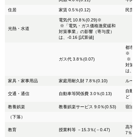
住居
家賃 0.5％(0.12)
民営家
電気代 10.8％(0.29)※
※「電気・ガス価格激変緩和
光熱・水道
対策事業」の影響（寄与度）
は、-0.16 [試算値]
都市ガ
※
ガス代 3.8％(0.07)
※「
対策
は、-0
家具・家事用品
家庭用耐久財 7.8％(0.10)
ルーム
自動車
交通・通信
自動車等関係費 3.0％(0.13)
ど
教養娯楽
教養娯楽サービス 9.0％(0.53)
宿泊料
（下落）
高等学
教育
授業料等 －15.3％(－0.47)
7％ 