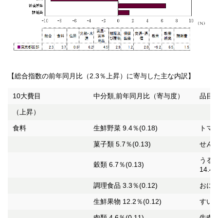
【総合指数の前年同月比（2.3％上昇）に寄与した主な内訳】
10大費目
中分類,前年同月比（寄与度）
品目,
（上昇）
食料
生鮮野菜 9.4％(0.18)
トマト
菓子類 5.7％(0.13)
せんべ
うる
穀類 6.7％(0.13)
14.4
調理食品 3.3％(0.12)
おにぎ
生鮮果物 12.2％(0.12)
すいか
肉類 4.6％(0.11)
牛肉（