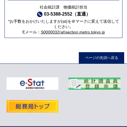
社会統計課 物価統計担当
03-5388-2552（直通）
*お手数をおかけいたしますが(at)を＠マークに変えて送信して
ください。
Eメール：
S0000032(at)section.metro.tokyo.jp
ページの先頭へ戻る