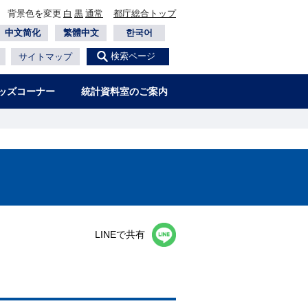
背景色を変更
白
黒
通常
都庁総合トップ
中文简化
繁體中文
한국어
検索ページ
サイトマップ
ッズコーナー
統計資料室のご案内
−
LINEで共有