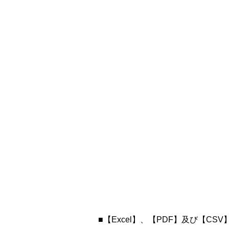
■【Excel】、【PDF】及び【CS