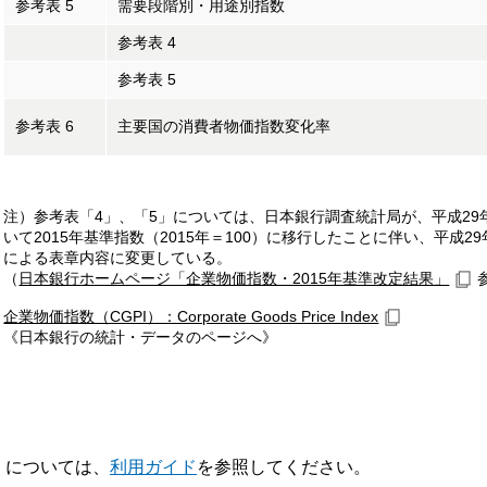
参考表 5
需要段階別・用途別指数
参考表 4
参考表 5
参考表 6
主要国の消費者物価指数変化率
注）参考表「4」、「5」については、日本銀行調査統計局が、平成29年
いて2015年基準指数（2015年＝100）に移行したことに伴い、平成29
による表章内容に変更している。
（
日本銀行ホームページ「企業物価指数・2015年基準改定結果」
企業物価指数（CGPI）：Corporate Goods Price Index
《日本銀行の統計・データのページへ》
V】については、
利用ガイド
を参照してください。