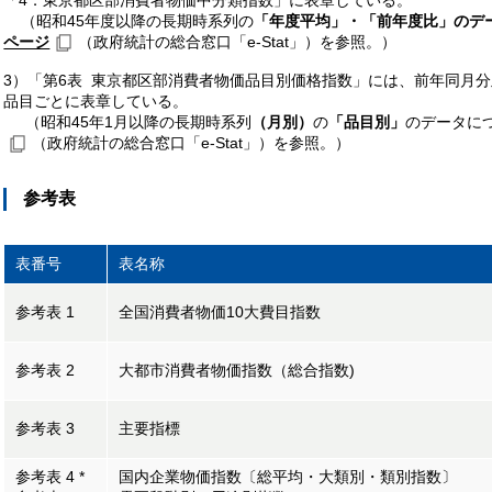
「4．東京都区部消費者物価中分類指数」に表章している。
（昭和45年度以降の長期時系列の
「年度平均」・「前年度比」のデ
ページ
（政府統計の総合窓口「e-Stat」）を参照。）
3）「第6表 東京都区部消費者物価品目別価格指数」には、前年同月
品目ごとに表章している。
（昭和45年1月以降の長期時系列
（月別）
の
「品目別」
のデータに
（政府統計の総合窓口「e-Stat」）を参照。）
参考表
表番号
表名称
参考表 1
全国消費者物価10大費目指数
参考表 2
大都市消費者物価指数（総合指数)
参考表 3
主要指標
参考表 4 *
国内企業物価指数〔総平均・大類別・類別指数〕