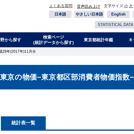
よくある質問
文字サイズ
小
大
音声読み上げ
日本語
やさしい日本語
English
STATISTICAL DATA
検索ページ
分野から探す
東京都統計年鑑
キ
(統計データから探す)
9年(2017年)11月分
東京の物価−東京都区部消費者物価指数
統計表一覧