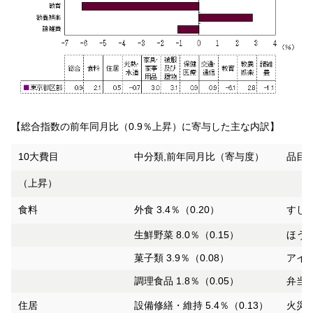
【総合指数の前年同月比（0.9％上昇）に寄与した主な内訳】
10大費目
中分類,前年同月比（寄与度）
品目,
（上昇）
食料
外食 3.4％（0.20）
すし（
生鮮野菜 8.0％（0.15）
ほうれ
菓子類 3.9％（0.08）
アイス
調理食品 1.8％（0.05）
弁当 
住居
設備修繕・維持 5.4％（0.13）
火災・