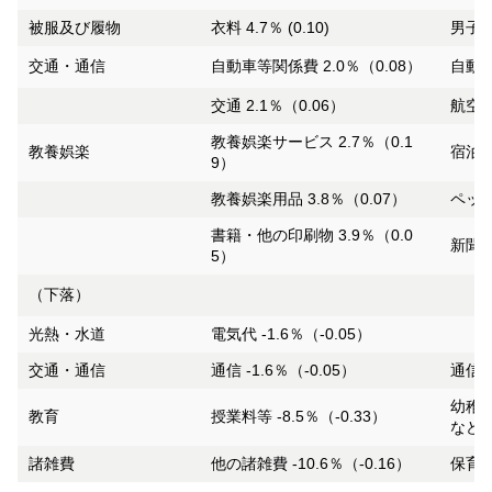
被服及び履物
衣料 4.7％ (0.10)
男子用
交通・通信
自動車等関係費 2.0％（0.08）
自動車
交通 2.1％（0.06）
航空運
教養娯楽サービス 2.7％（0.1
教養娯楽
宿泊料
9）
教養娯楽用品 3.8％（0.07）
ペット
書籍・他の印刷物 3.9％（0.0
新聞代
5）
（下落）
光熱・水道
電気代 -1.6％（-0.05）
交通・通信
通信 -1.6％（-0.05）
通信料
幼稚園
教育
授業料等 -8.5％（-0.33）
など
諸雑費
他の諸雑費 -10.6％（-0.16）
保育所