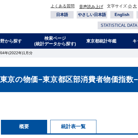
よくある質問
文字サイズ
小
大
音声読み上げ
日本語
やさしい日本語
English
STATISTICAL DATA
検索ページ
分野から探す
東京都統計年鑑
キ
(統計データから探す)
年(2022年)1月分
東京の物価−東京都区部消費者物価指数
概要
統計表一覧