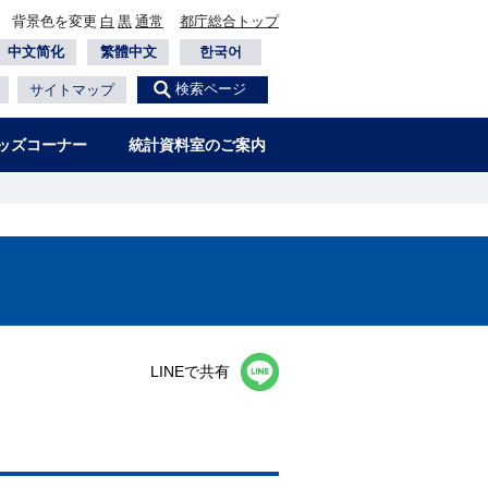
背景色を変更
白
黒
通常
都庁総合トップ
中文简化
繁體中文
한국어
検索ページ
サイトマップ
ッズコーナー
統計資料室のご案内
−
LINEで共有