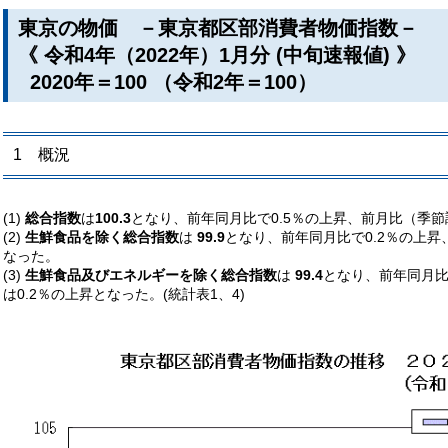
東京の物価 －東京都区部消費者物価指数－
《 令和4年（2022年）1月分 (中旬速報値) 》
2020年＝100 （令和2年＝100）
1 概況
(1)
総合指数
は
100.3
となり、前年同月比で0.5％の上昇、前月比（季節
(2)
生鮮食品を除く総合指数
は
99.9
となり、前年同月比で0.2％の上昇
なった。
(3)
生鮮食品及びエネルギーを除く総合指数
は
99.4
となり、前年同月比
は0.2％の上昇となった。(統計表1、4)