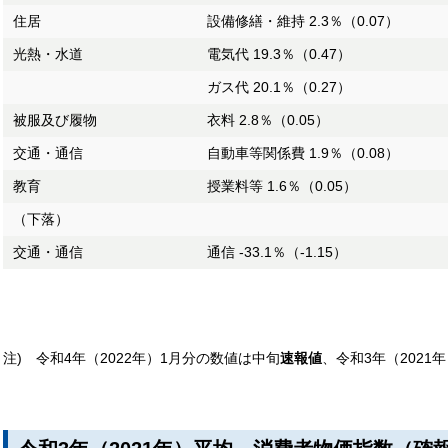
住居
設備修繕・維持 2.3％（0.07）
光熱・水道
電気代 19.3％（0.47）
ガス代 20.1％（0.27）
被服及び履物
衣料 2.8％（0.05）
交通・通信
自動車等関係費 1.9％（0.08）
教育
授業料等 1.6％（0.05）
（下落）
交通・通信
通信 -33.1％（-1.15）
注) 令和4年（2022年）1月分の数値は中旬
速報値
、令和3年（2021