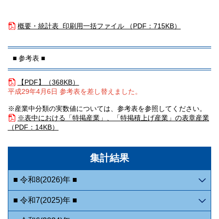
概要・統計表 印刷用一括ファイル （
PDF：715KB）
■ 参考表 ■
【PDF】（
368KB）
平成29年4月6日 参考表を差し替えました。
※産業中分類の実数値については、参考表を参照してください。
※表中における「特掲産業」、「特掲積上げ産業」の表章産業
（
PDF：14KB）
集計結果
■ 令和8(2026)年 ■
■ 令和7(2025)年 ■