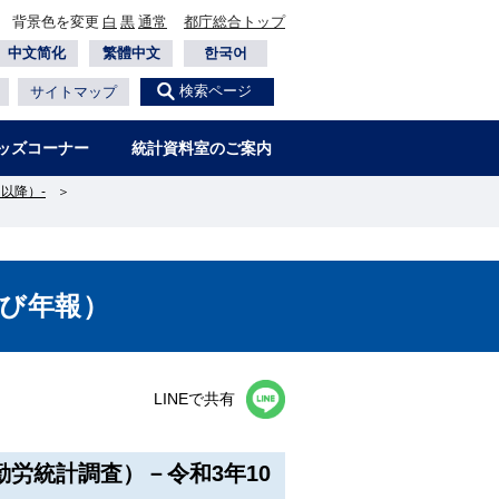
背景色を変更
白
黒
通常
都庁総合トップ
中文简化
繁體中文
한국어
検索ページ
サイトマップ
ッズコーナー
統計資料室のご案内
以降）-
＞
び年報）
LINEで共有
労統計調査）－令和3年10