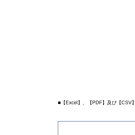
■【Excel】、【PDF】及び【CS