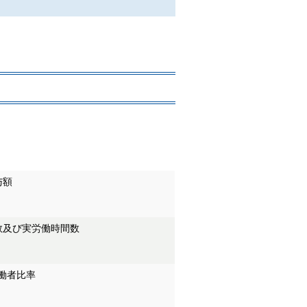
与額
数及び実労働時間数
働者比率