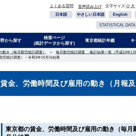
よくある質問
文字サイズ
小
大
音声読み上げ
日本語
やさしい日本語
English
STATISTICAL DATA
検索ページ
分野から探す
東京都統計年鑑
キ
(統計データから探す)
の動き（毎月勤労統計調査）
＞
毎月勤労統計調査 -集計結果一覧（平成19年1月
労統計調査）・令和3年10月分結果
の賃金、労働時間及び雇用の動き（月報及
東京都の賃金、労働時間及び雇用の動き（毎月勤