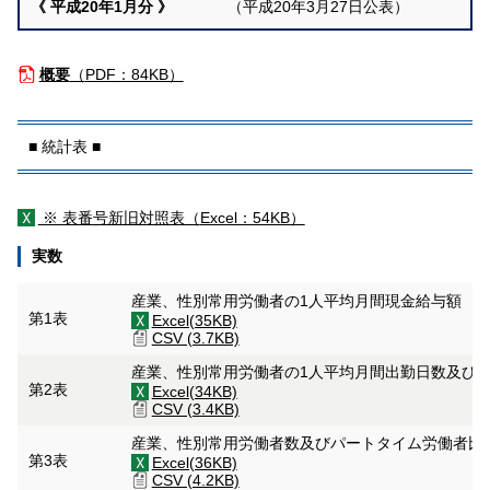
《 平成20年1月分 》
（平成20年3月27日公表）
概要
（
PDF：84KB）
■ 統計表 ■
※ 表番号新旧対照表（
Excel：54KB）
実数
産業、性別常用労働者の1人平均月間現金給与額
第1表
Excel(35KB)
CSV (3.7KB)
産業、性別常用労働者の1人平均月間出勤日数及び
第2表
Excel(34KB)
CSV (3.4KB)
産業、性別常用労働者数及びパートタイム労働者比
第3表
Excel(36KB)
CSV (4.2KB)