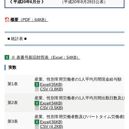
《 平成20年6月分 》
（平成20年8月28日公表）
概要
（
PDF：64KB）
■ 統計表 ■
※ 表番号新旧対照表（
Excel：54KB）
実数
産業、性別常用労働者の1人平均月間現金給与額
第1表
Excel(35KB)
CSV (3.8KB)
産業、性別常用労働者の1人平均月間出勤日数及び
第2表
Excel(34KB)
CSV (3.5KB)
産業、性別常用労働者数及びパートタイム労働者比
第3表
Excel(36KB)
CSV (4.2KB)