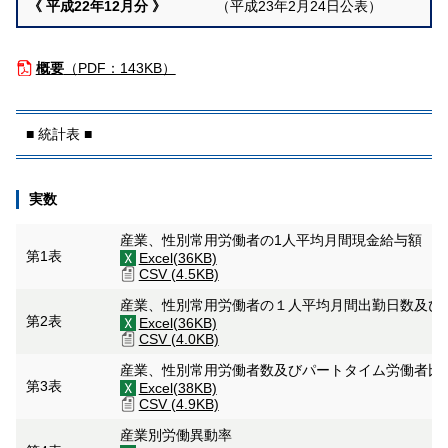
《
平成22年12月分
》
（平成23年2月24日公表）
概要
（
PDF：143KB）
■ 統計表 ■
実数
産業、性別常用労働者の1人平均月間現金給与額
第1表
Excel(36KB)
CSV (4.5KB)
産業、性別常用労働者の１人平均月間出勤日数及び
第2表
Excel(36KB)
CSV (4.0KB)
産業、性別常用労働者数及びパートタイム労働者比
第3表
Excel(38KB)
CSV (4.9KB)
産業別労働異動率