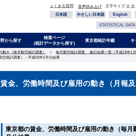
よくある質問
文字サイズ
小
大
音声読み上げ
日本語
やさしい日本語
English
STATISTICAL DATA
検索ページ
分野から探す
東京都統計年鑑
キ
(統計データから探す)
の動き（毎月勤労統計調査）
＞
毎月勤労統計調査 -集計結果一覧（平成19年1月
労統計調査）・平成30年2月分結果
の賃金、労働時間及び雇用の動き（月報及
東京都の賃金、労働時間及び雇用の動き（毎月勤