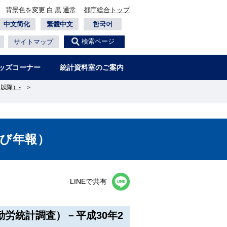
背景色を変更
白
黒
通常
都庁総合トップ
中文简化
繁體中文
한국어
検索ページ
サイトマップ
ッズコーナー
統計資料室のご案内
以降）-
＞
び年報）
LINEで共有
労統計調査）－平成30年2