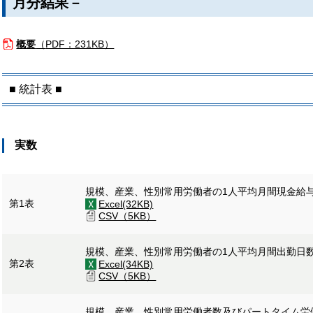
月分結果－
概要
（
PDF：231KB）
■ 統計表 ■
実数
規模、産業、性別常用労働者の1人平均月間現金給
第1表
Excel(32KB)
CSV（5KB）
規模、産業、性別常用労働者の1人平均月間出勤日
第2表
Excel(34KB)
CSV（5KB）
規模、産業、性別常用労働者数及びパートタイム労