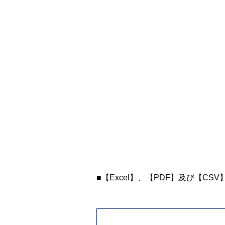
■【Excel】、【PDF】及び【CS