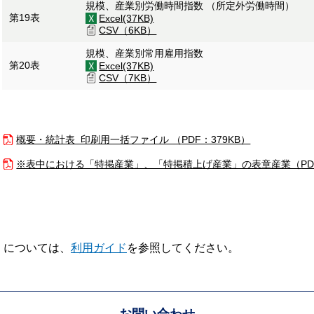
規模、産業別労働時間指数 （所定外労働時間）
第19表
Excel(37KB)
CSV（6KB）
規模、産業別常用雇用指数
第20表
Excel(37KB)
CSV（7KB）
概要・統計表 印刷用一括ファイル （
PDF：379KB）
※表中における「特掲産業」、「特掲積上げ産業」の表章産業（
P
V】については、
利用ガイド
を参照してください。