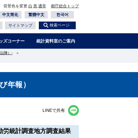
背景色を変更
白
黒
通常
都庁総合トップ
中文简化
繁體中文
한국어
検索ページ
サイトマップ
ッズコーナー
統計資料室のご案内
以降）-
＞
び年報）
LINEで共有
勤労統計調査地方調査結果