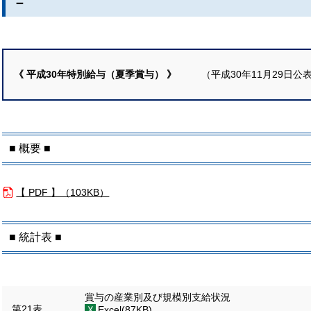
－
《 平成30年特別給与（夏季賞与） 》
（平成30年11月29日公
■ 概要 ■
【 PDF 】（
103KB）
■ 統計表 ■
賞与の産業別及び規模別支給状況
第21表
Excel(87KB)