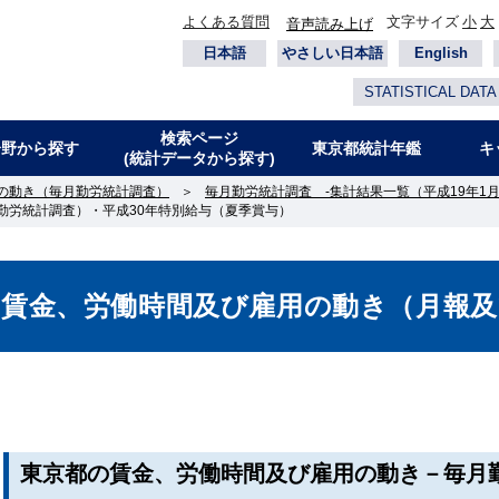
よくある質問
文字サイズ
小
大
音声読み上げ
日本語
やさしい日本語
English
STATISTICAL DATA
検索ページ
分野から探す
東京都統計年鑑
キ
(統計データから探す)
の動き（毎月勤労統計調査）
＞
毎月勤労統計調査 -集計結果一覧（平成19年1月
勤労統計調査）・平成30年特別給与（夏季賞与）
の賃金、労働時間及び雇用の動き（月報及
東京都の賃金、労働時間及び雇用の動き－毎月