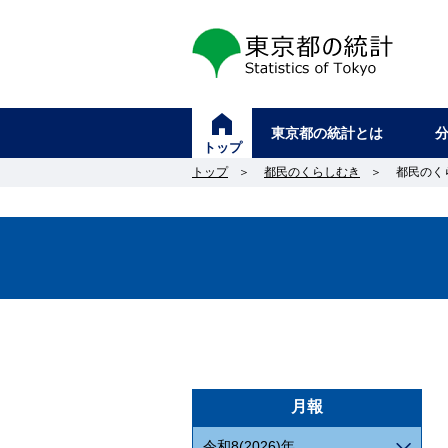
東京都の統計
東京都の統計とは
トップ
トップ
＞
都民のくらしむき
＞
都民のく
月報
令和8(2026)年