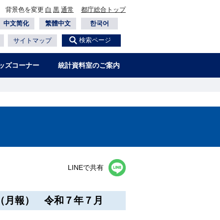
背景色を変更
白
黒
通常
都庁総合トップ
中文简化
繁體中文
한국어
検索ページ
サイトマップ
ッズコーナー
統計資料室のご案内
LINEで共有
（月報） 令和７年７月