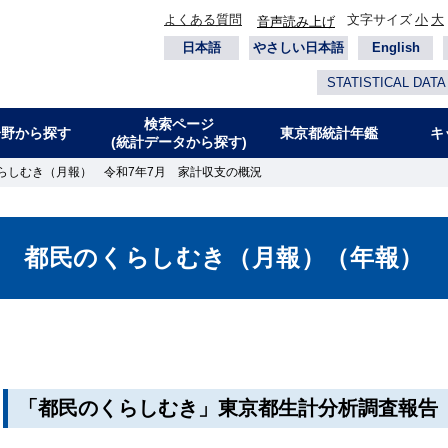
よくある質問
文字サイズ
小
大
音声読み上げ
日本語
やさしい日本語
English
STATISTICAL DATA
検索ページ
分野から探す
東京都統計年鑑
キ
(統計データから探す)
らしむき（月報） 令和7年7月 家計収支の概況
都民のくらしむき（月報）（年報）
「都民のくらしむき」東京都生計分析調査報告