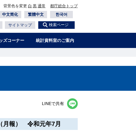
背景色を変更
白
黒
通常
都庁総合トップ
中文简化
繁體中文
한국어
検索ページ
サイトマップ
ッズコーナー
統計資料室のご案内
LINEで共有
（月報） 令和元年7月