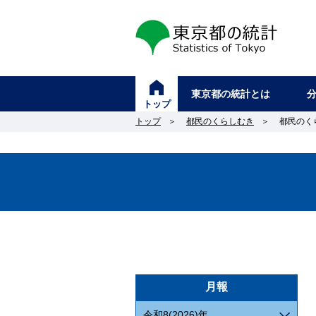
東京都の統計
東京都の統計とは
トップ
トップ
＞
都民のくらしむき
＞
都民のく
月報
令和8(2026)年