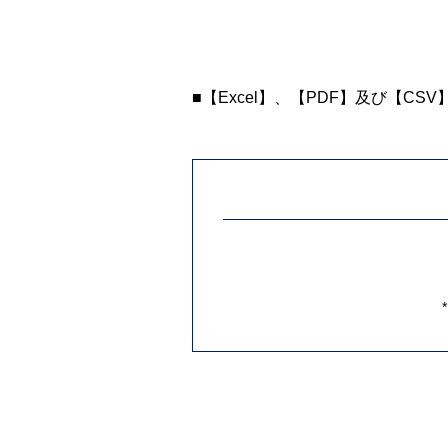
■【Excel】、【PDF】及び【CS