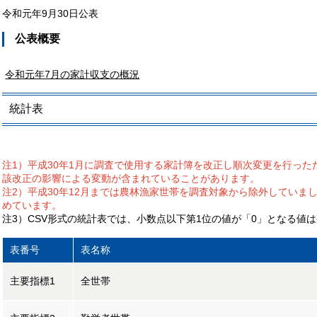
令和元年9月30日公表
公表概要
令和元年7月の家計収支の概況
統計表
注1）平成30年1月に調査で使用する家計簿を改正し順次変更を行っ
該改正の影響による変動が含まれていることがあります。
注2）平成30年12月までは農林漁家世帯を調査対象から除外していま
めています。
注3）CSV形式の統計表では、小数点以下第1位の値が「0」となる値
表番号
表名称
主要指標1
全世帯