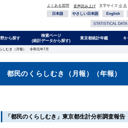
よくある質問
文字サイズ
小
大
音声読み上げ
日本語
やさしい日本語
English
STATISTICAL DATA
検索ページ
分野から探す
東京都統計年鑑
キ
(統計データから探す)
らしむき（月報） 令和元年7月
都民のくらしむき（月報）（年報）
「都民のくらしむき」東京都生計分析調査報告