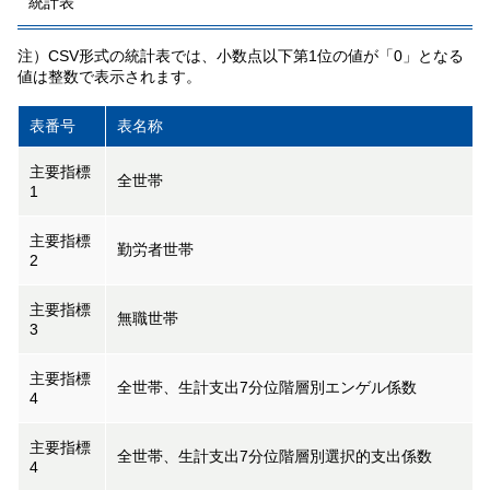
統計表
注）CSV形式の統計表では、小数点以下第1位の値が「0」となる
値は整数で表示されます。
表番号
表名称
主要指標
全世帯
1
主要指標
勤労者世帯
2
主要指標
無職世帯
3
主要指標
全世帯、生計支出7分位階層別エンゲル係数
4
主要指標
全世帯、生計支出7分位階層別選択的支出係数
4