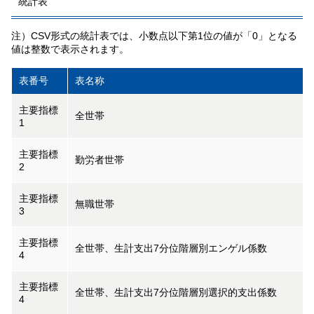
統計表
注）CSV形式の統計表では、小数点以下第1位の値が「0」となる
値は整数で表示されます。
表番号
表名称
主要指標
全世帯
1
主要指標
勤労者世帯
2
主要指標
無職世帯
3
主要指標
全世帯、生計支出7分位階層別エンゲル係数
4
主要指標
全世帯、生計支出7分位階層別選択的支出係数
4