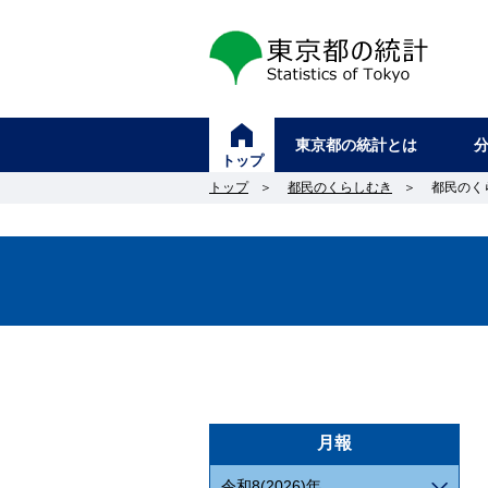
東京都の統計
東京都の統計とは
トップ
トップ
＞
都民のくらしむき
＞
都民のく
月報
令和8(2026)年