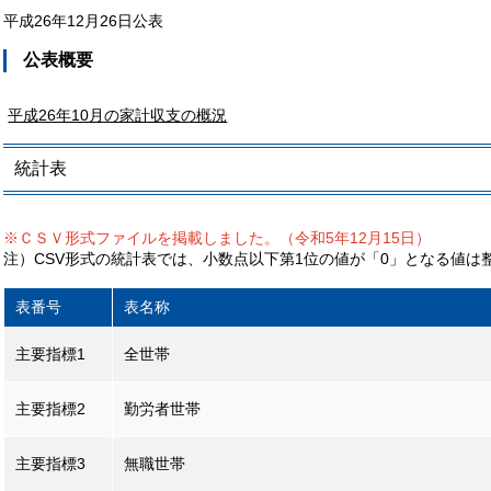
平成26年12月26日公表
公表概要
平成26年10月の家計収支の概況
統計表
※ＣＳＶ形式ファイルを掲載しました。（令和5年12月15日）
注）CSV形式の統計表では、小数点以下第1位の値が「0」となる値は
表番号
表名称
主要指標1
全世帯
主要指標2
勤労者世帯
主要指標3
無職世帯