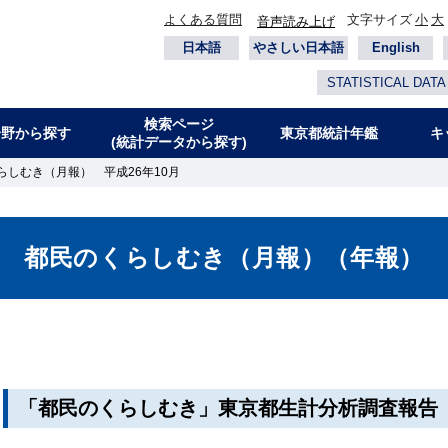
よくある質問
文字サイズ
小
大
音声読み上げ
日本語
やさしい日本語
English
STATISTICAL DATA
検索ページ
分野から探す
東京都統計年鑑
キ
(統計データから探す)
らしむき（月報） 平成26年10月
都民のくらしむき（月報）（年報）
「都民のくらしむき」東京都生計分析調査報告（