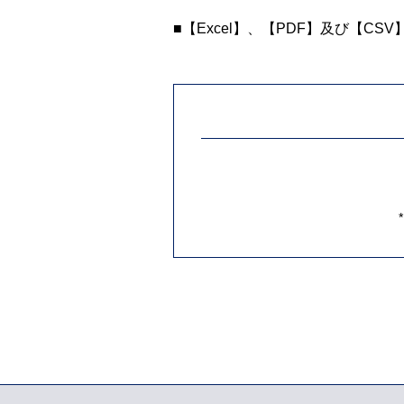
■【Excel】、【PDF】及び【CS