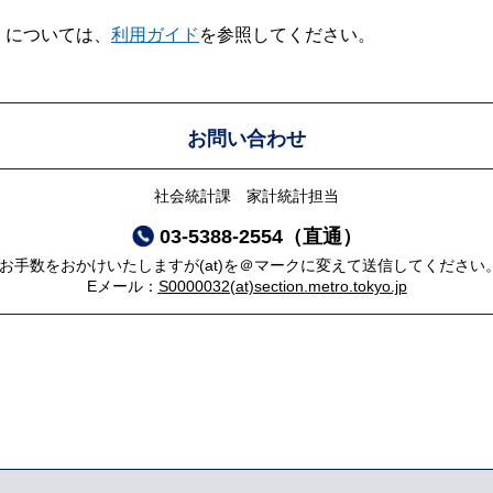
V】については、
利用ガイド
を参照してください。
お問い合わせ
社会統計課 家計統計担当
03-5388-2554（直通）
*お手数をおかけいたしますが(at)を＠マークに変えて送信してください
Eメール：
S0000032(at)section.metro.tokyo.jp