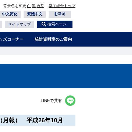
背景色を変更
白
黒
通常
都庁総合トップ
中文简化
繁體中文
한국어
検索ページ
サイトマップ
ッズコーナー
統計資料室のご案内
LINEで共有
月報） 平成26年10月