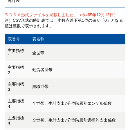
統計表
※ＣＳＶ形式ファイルを掲載しました。（令和5年12月15日）
注）CSV形式の統計表では、小数点以下第1位の値が「0」となる
値は整数で表示されます。
表番号
表名称
主要指標
全世帯
1
主要指標
勤労者世帯
2
主要指標
無職世帯
3
主要指標
全世帯、生計支出7分位階層別エンゲル係数
4
主要指標
全世帯、生計支出7分位階層別選択的支出係数
4