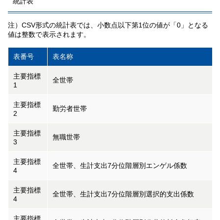
統計表
注）CSV形式の統計表では、小数点以下第1位の値が「0」となる
値は整数で表示されます。
表番号
表名称
主要指標
全世帯
1
主要指標
勤労者世帯
2
主要指標
無職世帯
3
主要指標
全世帯、生計支出7分位階層別エンゲル係数
4
主要指標
全世帯、生計支出7分位階層別選択的支出係数
4
主要指標