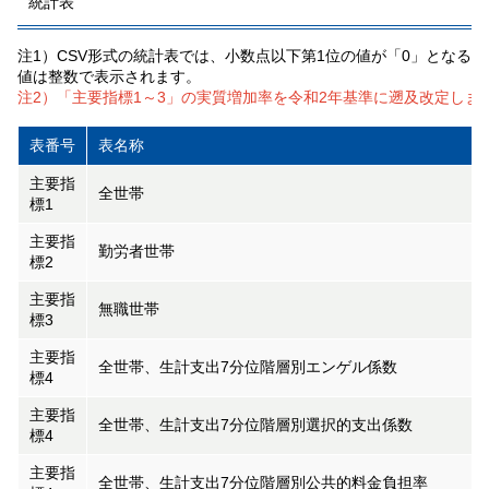
統計表
注1）CSV形式の統計表では、小数点以下第1位の値が「0」となる
値は整数で表示されます。
注2）「主要指標1～3」の実質増加率を令和2年基準に遡及改定しまし
表番号
表名称
主要指
全世帯
標1
主要指
勤労者世帯
標2
主要指
無職世帯
標3
主要指
全世帯、生計支出7分位階層別エンゲル係数
標4
主要指
全世帯、生計支出7分位階層別選択的支出係数
標4
主要指
全世帯、生計支出7分位階層別公共的料金負担率