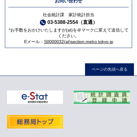
お問い合わせ
社会統計課 家計統計担当
03-5388-2554（直通）
*お手数をおかけいたしますが(at)を＠マークに変えて送信して
ください。
Eメール：
S0000032(at)section.metro.tokyo.jp
ページの先頭へ戻る