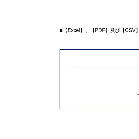
■【Excel】、【PDF】及び【CS