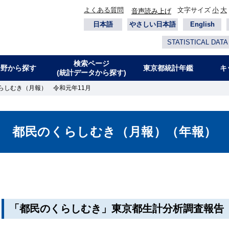
よくある質問
文字サイズ
小
大
音声読み上げ
日本語
やさしい日本語
English
STATISTICAL DATA
検索ページ
分野から探す
東京都統計年鑑
キ
(統計データから探す)
らしむき（月報） 令和元年11月
都民のくらしむき（月報）（年報）
「都民のくらしむき」東京都生計分析調査報告（