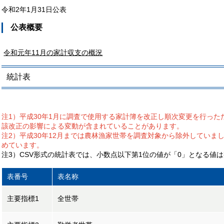
令和2年1月31日公表
公表概要
令和元年11月の家計収支の概況
統計表
注1）平成30年1月に調査で使用する家計簿を改正し順次変更を行っ
該改正の影響による変動が含まれていることがあります。
注2）平成30年12月までは農林漁家世帯を調査対象から除外していま
めています。
注3）CSV形式の統計表では、小数点以下第1位の値が「0」となる値
表番号
表名称
主要指標1
全世帯