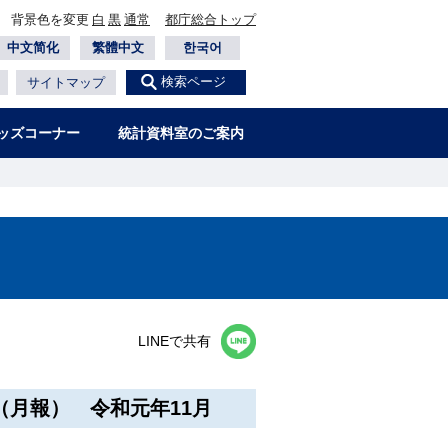
背景色を変更
白
黒
通常
都庁総合トップ
中文简化
繁體中文
한국어
検索ページ
サイトマップ
ッズコーナー
統計資料室のご案内
LINEで共有
月報） 令和元年11月