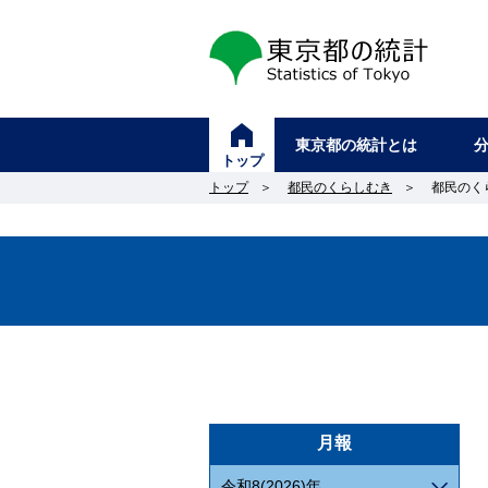
東京都の統計
東京都の統計とは
トップ
トップ
＞
都民のくらしむき
＞
都民のく
月報
令和8(2026)年