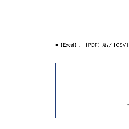
■【Excel】、【PDF】及び【CS