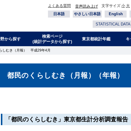
よくある質問
文字サイズ
小
大
音声読み上げ
日本語
やさしい日本語
English
STATISTICAL DATA
検索ページ
分野から探す
東京都統計年鑑
キ
(統計データから探す)
らしむき（月報） 平成29年4月
都民のくらしむき（月報）（年報）
「都民のくらしむき」東京都生計分析調査報告（