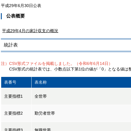
平成29年6月30日公表
公表概要
平成29年4月の家計収支の概況
統計表
注）CSV形式ファイルを掲載しました。（令和6年6月14日）
CSV形式の統計表では、小数点以下第1位の値が「0」となる値は
表番号
表名称
主要指標1
全世帯
主要指標2
勤労者世帯
主要指標3
無職世帯