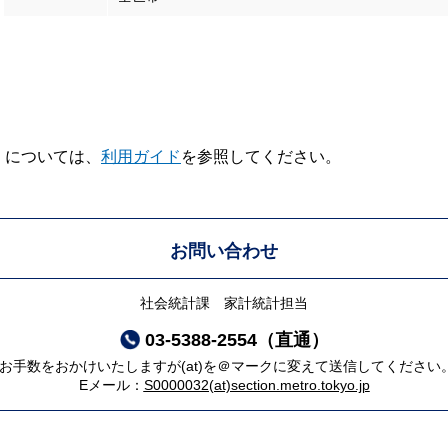
V】については、
利用ガイド
を参照してください。
お問い合わせ
社会統計課 家計統計担当
03-5388-2554（直通）
*お手数をおかけいたしますが(at)を＠マークに変えて送信してください
Eメール：
S0000032(at)section.metro.tokyo.jp