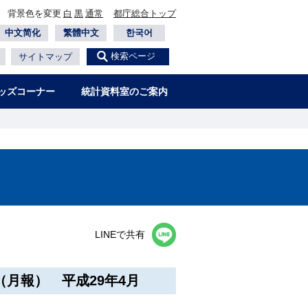
背景色を変更
白
黒
通常
都庁総合トップ
中文简化
繁體中文
한국어
検索ページ
サイトマップ
ッズコーナー
統計資料室のご案内
LINEで共有
月報） 平成29年4月