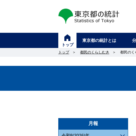
東京都の統計
東京都の統計とは
トップ
トップ
＞
都民のくらしむき
＞
都民のく
月報
令和8(2026)年