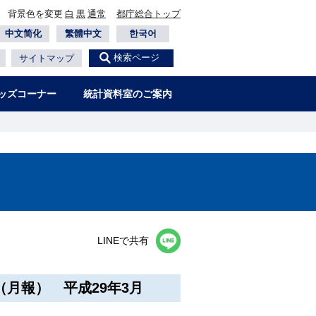
背景色を変更
白
黒
通常
都庁総合トップ
中文简化
繁體中文
한국어
検索ページ
サイトマップ
ッズコーナー
統計資料室のご案内
LINEで共有
月報） 平成29年3月