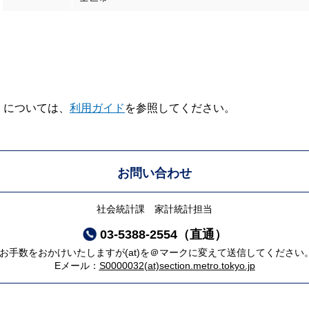
V】については、
利用ガイド
を参照してください。
お問い合わせ
社会統計課 家計統計担当
03-5388-2554（直通）
*お手数をおかけいたしますが(at)を＠マークに変えて送信してください
Eメール：
S0000032(at)section.metro.tokyo.jp