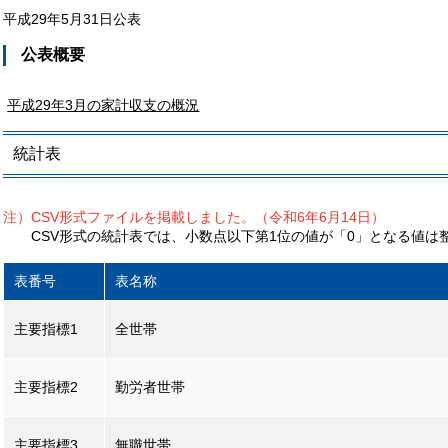
平成29年5月31日公表
公表概要
平成29年3月の家計収支の概況
統計表
注）CSV形式ファイルを掲載しました。（令和6年6月14日）
CSV形式の統計表では、小数点以下第1位の値が「0」となる値は
表番号
表名称
主要指標1
全世帯
主要指標2
勤労者世帯
主要指標3
無職世帯