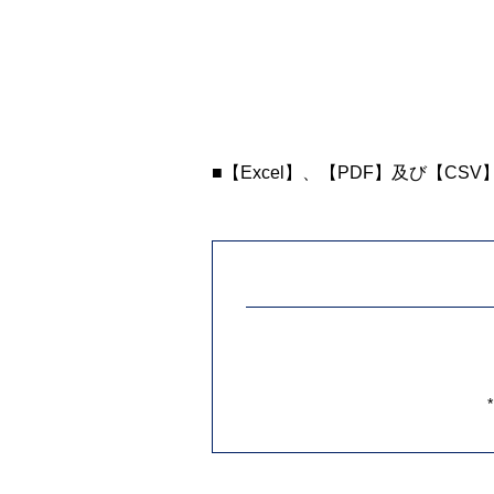
■【Excel】、【PDF】及び【CS