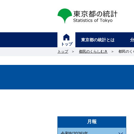
東京都の統計
東京都の統計とは
トップ
トップ
＞
都民のくらしむき
＞
都民のく
月報
令和8(2026)年