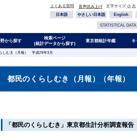
よくある質問
文字サイズ
小
大
音声読み上げ
日本語
やさしい日本語
English
STATISTICAL DATA
検索ページ
分野から探す
東京都統計年鑑
キ
(統計データから探す)
らしむき（月報） 平成29年3月
都民のくらしむき（月報）（年報）
「都民のくらしむき」東京都生計分析調査報告（