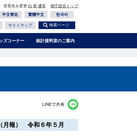
背景色を変更
白
黒
通常
都庁総合トップ
中文简化
繁體中文
한국어
検索ページ
サイトマップ
ッズコーナー
統計資料室のご案内
LINEで共有
（月報） 令和６年５月