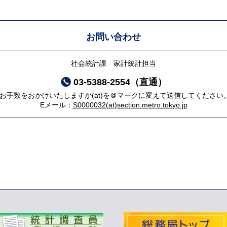
お問い合わせ
社会統計課 家計統計担当
03-5388-2554（直通）
*お手数をおかけいたしますが(at)を＠マークに変えて送信してください
Eメール：
S0000032(at)section.metro.tokyo.jp