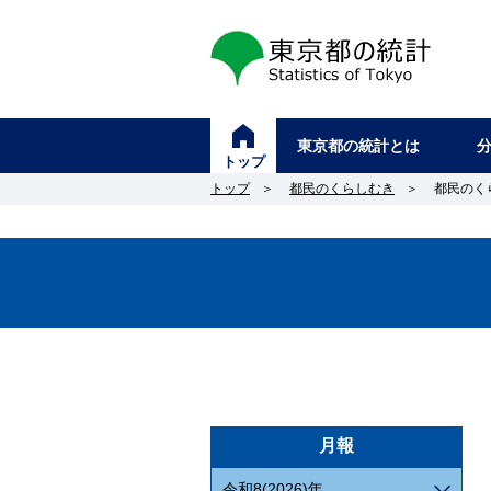
東京都の統計
東京都の統計とは
トップ
トップ
＞
都民のくらしむき
＞
都民のく
月報
令和8(2026)年