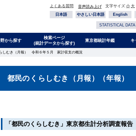
よくある質問
文字サイズ
小
大
音声読み上げ
日本語
やさしい日本語
English
STATISTICAL DATA
検索ページ
分野から探す
東京都統計年鑑
キ
(統計データから探す)
らしむき（月報） 令和６年５月 家計収支の概況
都民のくらしむき（月報）（年報）
「都民のくらしむき」東京都生計分析調査報告