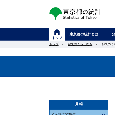
東京都の統計
東京都の統計とは
トップ
トップ
＞
都民のくらしむき
＞
都民のく
月報
令和8(2026)年