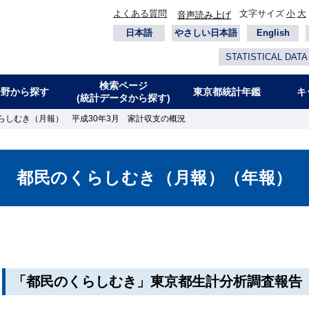
よくある質問
文字サイズ
小
大
音声読み上げ
日本語
やさしい日本語
English
STATISTICAL DATA
検索ページ
分野から探す
東京都統計年鑑
キ
(統計データから探す)
らしむき（月報） 平成30年3月 家計収支の概況
都民のくらしむき（月報）（年報）
「都民のくらしむき」東京都生計分析調査報告（