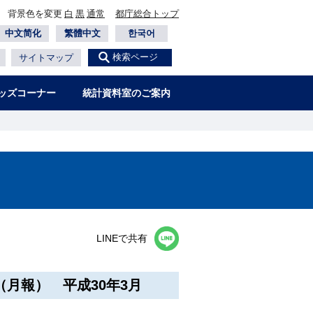
背景色を変更
白
黒
通常
都庁総合トップ
中文简化
繁體中文
한국어
検索ページ
サイトマップ
ッズコーナー
統計資料室のご案内
LINEで共有
月報） 平成30年3月