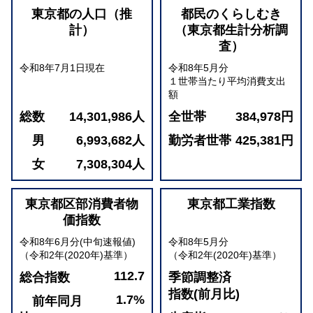
東京都の人口（推
都民のくらしむき
計）
（東京都生計分析調
査）
令和8年7月1日現在
令和8年5月分
１世帯当たり平均消費支出
額
総数
14,301,986人
全世帯
384,978円
男
6,993,682人
勤労者世帯
425,381円
女
7,308,304人
東京都区部消費者物
東京都工業指数
価指数
令和8年6月分(中旬速報値)
令和8年5月分
（令和2年(2020年)基準）
（令和2年(2020年)基準）
112.7
総合指数
季節調整済
指数(前月比)
1.7%
前年同月