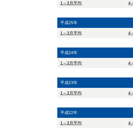
1～3月平均
4
平成25年
1～3月平均
4
平成24年
1～3月平均
4
平成23年
1～3月平均
4
平成22年
1～3月平均
4