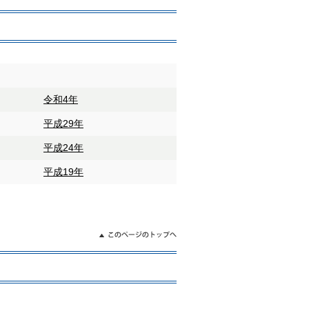
令和4年
平成29年
平成24年
平成19年