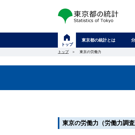
東京都の統計
東京都の統計とは
トップ
トップ
＞
東京の労働力
東京の労働力（労働力調査