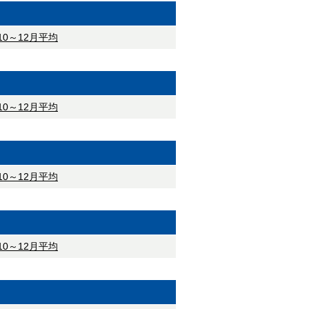
10～12月平均
10～12月平均
10～12月平均
10～12月平均