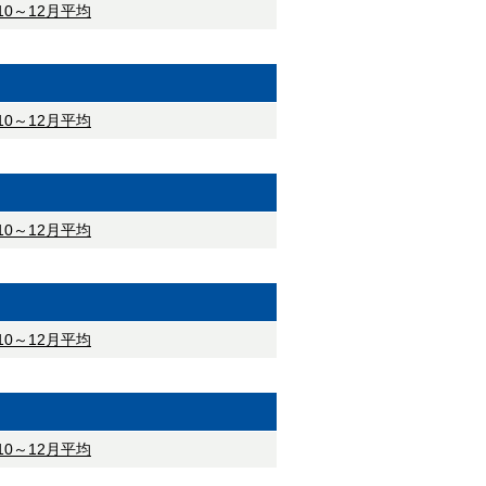
10～12月平均
10～12月平均
10～12月平均
10～12月平均
10～12月平均