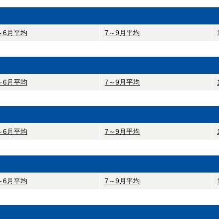
～6月平均
7～9月平均
～6月平均
7～9月平均
～6月平均
7～9月平均
～6月平均
7～9月平均