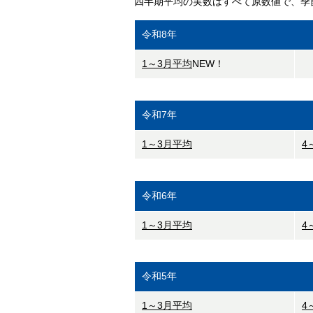
四半期平均の実数はすべて原数値で、季
令和8年
1～3月平均
NEW！
令和7年
1～3月平均
4
令和6年
1～3月平均
4
令和5年
1～3月平均
4