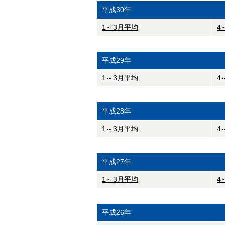
平成30年
1～3月平均
4
平成29年
1～3月平均
4
平成28年
1～3月平均
4
平成27年
1～3月平均
4
平成26年