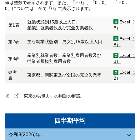
値は整数で表示されます。また、「－0」、「0．0」、「－0．
0」については、全て「0」で表示されます。
就業状態別15歳以上人口、
Excel（25
第1表
産業別就業者数及び完全失業者数
B）
Excel（24
第2表
主な就業状態別、男女別15歳以上人口
B）
産業別就業者数、産業別雇用者数及び
Excel（21
第3表
従業者規模別雇用者数
B）
参考
Excel（22
東京都、南関東及び全国の完全失業率
表
B）
※
「東京の労働力」の用語の解説
四半期平均
令和8(2026)年