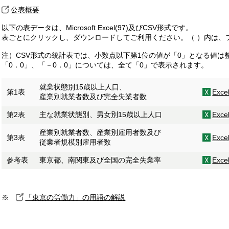
公表概要
以下の表データは、Microsoft Excel(97)及びCSV形式です。
表ごとにクリックし、ダウンロードしてご利用ください。（ ）内は、
注）CSV形式の統計表では、小数点以下第1位の値が「0」となる値は
「0．0」、「－0．0」については、全て「0」で表示されます。
就業状態別15歳以上人口、
第1表
Exc
産業別就業者数及び完全失業者数
第2表
主な就業状態別、男女別15歳以上人口
Exc
産業別就業者数、産業別雇用者数及び
第3表
Exc
従業者規模別雇用者数
参考表
東京都、南関東及び全国の完全失業率
Exc
※
「東京の労働力」の用語の解説