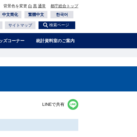
背景色を変更
白
黒
通常
都庁総合トップ
中文简化
繁體中文
한국어
検索ページ
サイトマップ
ッズコーナー
統計資料室のご案内
LINEで共有