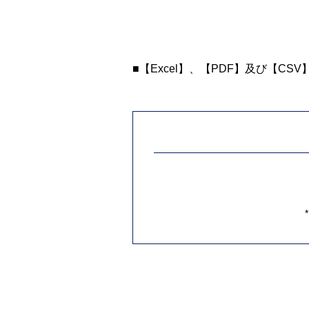
■【Excel】、【PDF】及び【CS