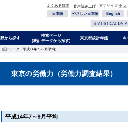
よくある質問
文字サイズ
小
大
音声読み上げ
日本語
やさしい日本語
English
STATISTICAL DATA
検索ページ
分野から探す
東京都統計年鑑
キ
(統計データから探す)
 統計データ（平成14年7～9月平均）
東京の労働力（労働力調査結果）
平成14年7～9月平均