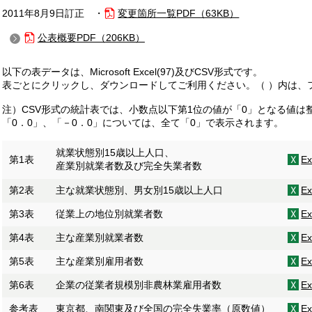
2011年8月9日訂正 ・
変更箇所一覧
PDF（63KB）
公表概要
PDF（206KB）
以下の表データは、Microsoft Excel(97)及びCSV形式です。
表ごとにクリックし、ダウンロードしてご利用ください。（ ）内は、
注）CSV形式の統計表では、小数点以下第1位の値が「0」となる値は
「0．0」、「－0．0」については、全て「0」で表示されます。
就業状態別15歳以上人口、
第1表
E
産業別就業者数及び完全失業者数
第2表
主な就業状態別、男女別15歳以上人口
E
第3表
従業上の地位別就業者数
E
第4表
主な産業別就業者数
E
第5表
主な産業別雇用者数
E
第6表
企業の従業者規模別非農林業雇用者数
E
参考表
東京都、南関東及び全国の完全失業率（原数値）
E