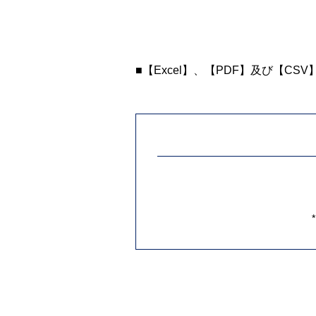
■【Excel】、【PDF】及び【CS