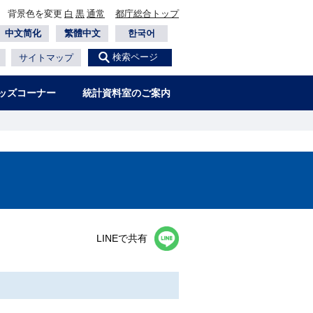
背景色を変更
白
黒
通常
都庁総合トップ
中文简化
繁體中文
한국어
検索ページ
サイトマップ
ッズコーナー
統計資料室のご案内
LINEで共有