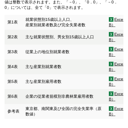
値は整数で表示されます。また、「－0」、「0．0」、「－0．
0」については、全て「0」で表示されます。
就業状態別15歳以上人口、
Excel
第1表
産業別就業者数及び完全失業者数
B）
Excel
第2表
主な就業状態別、男女別15歳以上人口
B）
Excel
第3表
従業上の地位別就業者数
B）
Excel
第4表
主な産業別就業者数
B）
Excel
第5表
主な産業別雇用者数
B）
Excel
第6表
企業の従業者規模別非農林業雇用者数
B）
東京都、南関東及び全国の完全失業率（原
Excel
参考表
数値）
B）