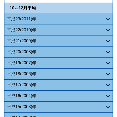
10～12月平均
平成23(2011)年
平成22(2010)年
平成21(2009)年
平成20(2008)年
平成19(2007)年
平成18(2006)年
平成17(2005)年
平成16(2004)年
平成15(2003)年