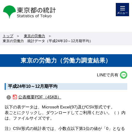
メニュー
東京都の統計
トップ
＞
東京の労働力
＞
東京の労働力 統計データ（平成24年10～12月期平均）
東京の労働力（労働力調査結果）
LINEで共有
平成24年10～12月期平均
公表概要
PDF（45KB）
以下の表データは、Microsoft Excel(97)及びCSV形式です。
表ごとにクリックし、ダウンロードしてご利用ください。（ ）内
は、ファイルサイズです。
注）CSV形式の統計表では、小数点以下第1位の値が「0」となる