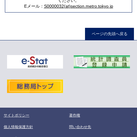
ください。
Eメール：
S0000032(at)section.metro.tokyo.jp
ページの先頭へ戻る
サイトポリシー
著作権
個人情報保護方針
問い合わせ先