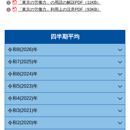
「東京の労働力」の用語の解説
PDF（11KB）
「東京の労働力」利用上の注意
PDF（93KB）
四半期平均
令和8(2026)年
令和7(2025)年
令和6(2024)年
令和5(2023)年
令和4(2022)年
令和3(2021)年
令和2(2020)年