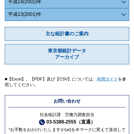
平成14(2002)年
平成13(2001)年
主な統計書のご案内
東京都統計データ
アーカイブ
■【Excel】、【PDF】及び【CSV】については、
利用ガイド
を参
照してください。
お問い合わせ
社会統計課 労働力調査担当
03-5388-2555（直通）
*お手数をおかけいたしますが(at)を＠マークに変えて送信して