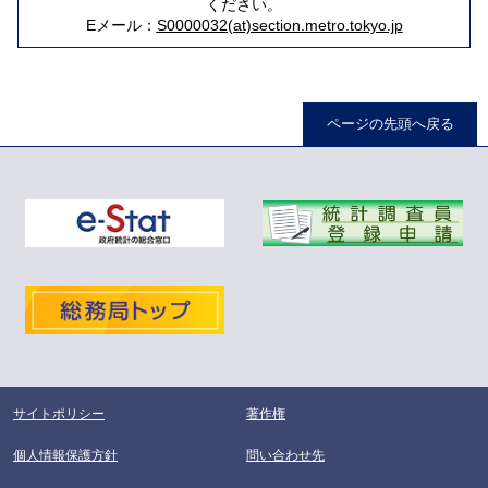
ください。
Eメール：
S0000032(at)section.metro.tokyo.jp
ページの先頭へ戻る
サイトポリシー
著作権
個人情報保護方針
問い合わせ先