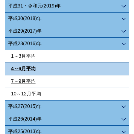
平成31・令和元(2019)年
平成30(2018)年
平成29(2017)年
平成28(2016)年
1～3月平均
4～6月平均
7～9月平均
10～12月平均
平成27(2015)年
平成26(2014)年
平成25(2013)年