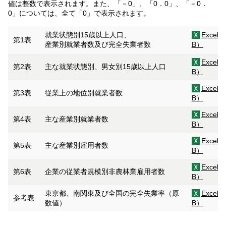
値は整数で表示されます。また、「－0」、「0．0」、「－0．
0」については、全て「0」で表示されます。
就業状態別15歳以上人口、
Excel（
第1表
産業別就業者数及び完全失業者数
B）
Excel（
第2表
主な就業状態別、男女別15歳以上人口
B）
Excel（
第3表
従業上の地位別就業者数
B）
Excel（
第4表
主な産業別就業者数
B）
Excel（
第5表
主な産業別雇用者数
B）
Excel（
第6表
企業の従業者規模別非農林業雇用者数
B）
東京都、南関東及び全国の完全失業率（原
Excel（
参考表
数値）
B）