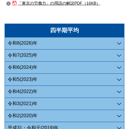
「東京の労働力」の用語の解説
PDF（16KB）
四半期平均
令和8(2026)年
令和7(2025)年
令和6(2024)年
令和5(2023)年
令和4(2022)年
令和3(2021)年
令和2(2020)年
平成31・令和元(2019)年