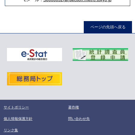
ページの先頭へ戻る
サイトポリシー
著作権
個人情報保護方針
問い合わせ先
リンク集