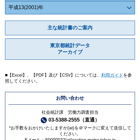
平成13(2001)年
主な統計書のご案内
東京都統計データ
アーカイブ
■【Excel】、【PDF】及び【CSV】については、
利用ガイド
を参
照してください。
お問い合わせ
社会統計課 労働力調査担当
03-5388-2555（直通）
*お手数をおかけいたしますが(at)を＠マークに変えて送信して
ください。
Eメール：
S0000032(at)section.metro.tokyo.jp